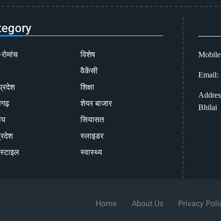
tegory
-रोमांच
विशेष
Mobile
वैकेंसी
Email:
प्रदेश
शिक्षा
Addres
सगढ़
शेयर बाजार
Bhilai
ीय
सियासत
्रदेश
स्लाइडर
स्टाइल
स्वास्थ्य
Home
About Us
Privacy Poli