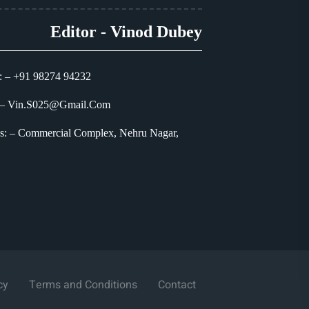
Editor - Vinod Dubey
: – +91 98274 94232
 – Vin.S025@Gmail.Com
s: – Commercial Complex, Nehru Nagar,
cy
Terms and Conditions
Contact