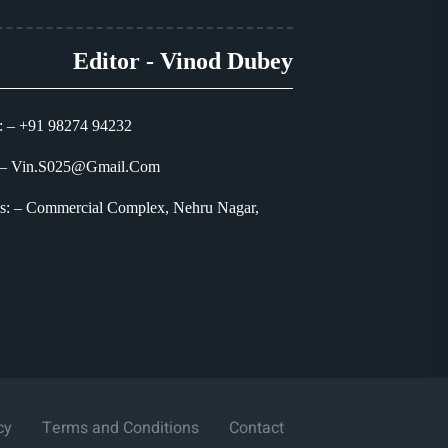
Editor - Vinod Dubey
: – +91 98274 94232
 – Vin.S025@Gmail.Com
s: – Commercial Complex, Nehru Nagar,
cy
Terms and Conditions
Contact