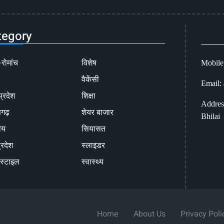
tegory
-रोमांच
विशेष
Mobile
वैकेंसी
Email:
प्रदेश
शिक्षा
Addres
सगढ़
शेयर बाजार
Bhilai
ीय
सियासत
्रदेश
स्लाइडर
स्टाइल
स्वास्थ्य
Home
About Us
Privacy Poli