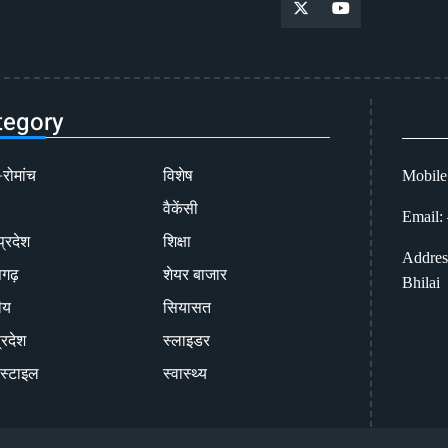
tegory
-रोमांच
विशेष
Mobile
वैकेंसी
Email:
प्रदेश
शिक्षा
Addres
सगढ़
शेयर बाजार
Bhilai
ीय
सियासत
्रदेश
स्लाइडर
स्टाइल
स्वास्थ्य