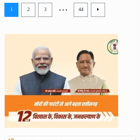
…
1
2
3
44