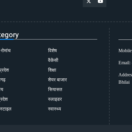
tegory
-रोमांच
विशेष
Mobile
वैकेंसी
Email:
प्रदेश
शिक्षा
Addres
सगढ़
शेयर बाजार
Bhilai
ीय
सियासत
्रदेश
स्लाइडर
स्टाइल
स्वास्थ्य