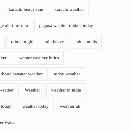
karachi heavy rain
karachi weather
e alert for rain
pagasa weather update today
rain at night
rain heavy
rain sounds
ther
sweater weather lyrics
urhood sweater weather
today weather
weather
Weather
weather in india
 today
weather today
weather uk
er wales