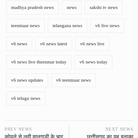
madhya pradesh news
news
sakshi tv news
teenmaar news
telangana news
v6 live news
v6 news
v6 news latest
v6 news live
v6 news live theenmar today
v6 news today
v6 news updates
v6 teenmaar news
v6 telugu news
PREV NEWS
NEXT NEWS
कोयले से लदी मालगाड़ी के चार
छत्तीसगढ़ का यह इलाका