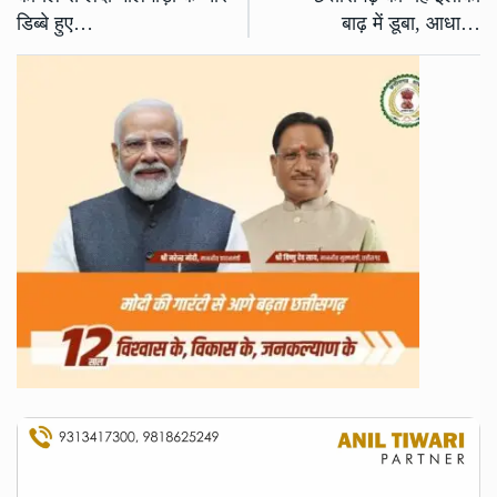
डिब्बे हुए…
बाढ़ में डूबा, आधा…