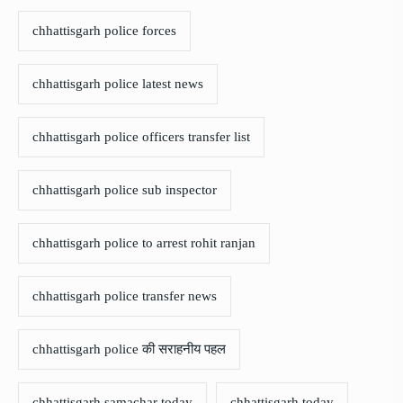
chhattisgarh police forces
chhattisgarh police latest news
chhattisgarh police officers transfer list
chhattisgarh police sub inspector
chhattisgarh police to arrest rohit ranjan
chhattisgarh police transfer news
chhattisgarh police की सराहनीय पहल
chhattisgarh samachar today
chhattisgarh today