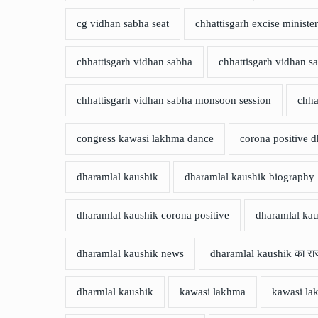
cg vidhan sabha seat
chhattisgarh excise minist
chhattisgarh vidhan sabha
chhattisgarh vidhan s
chhattisgarh vidhan sabha monsoon session
chha
congress kawasi lakhma dance
corona positive 
dharamlal kaushik
dharamlal kaushik biography
dharamlal kaushik corona positive
dharamlal kau
dharamlal kaushik news
dharamlal kaushik का राज
dharmlal kaushik
kawasi lakhma
kawasi la