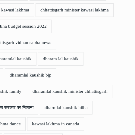
er kawasi lakhma
chhattisgarh minister kawasi lakhma
abha budget session 2022
ttisgarh vidhan sabha news
dharamlal kaushik
dharam lal kaushik
dharamlal kaushik bjp
shik family
dharamlal kaushik minister chhattisgarh
्य सरकार पर निशाना
dharmlal kaoshik bilha
khma dance
kawasi lakhma in canada