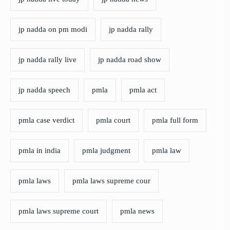
jp nadda on pm modi
jp nadda rally
jp nadda rally live
jp nadda road show
jp nadda speech
pmla
pmla act
pmla case verdict
pmla court
pmla full form
pmla in india
pmla judgment
pmla law
pmla laws
pmla laws supreme cour
pmla laws supreme court
pmla news