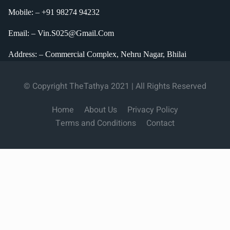
Mobile: – +91 98274 94232
Email: – Vin.S025@Gmail.Com
Address: – Commercial Complex, Nehru Nagar, Bhilai
© Copyright TheTathya 2021 | All Rights Reserved
Home
About Us
Privacy Policy
Terms and Conditions
Contact