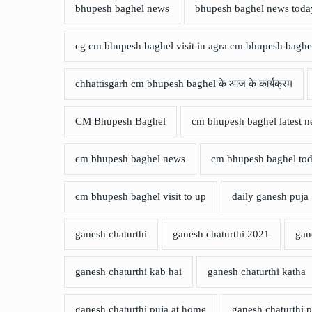
bhupesh baghel news
bhupesh baghel news toda
cg cm bhupesh baghel visit in agra cm bhupesh baghe
chhattisgarh cm bhupesh baghel के आज के कार्यक्रम
CM Bhupesh Baghel
cm bhupesh baghel latest 
cm bhupesh baghel news
cm bhupesh baghel to
cm bhupesh baghel visit to up
daily ganesh puja
ganesh chaturthi
ganesh chaturthi 2021
gan
ganesh chaturthi kab hai
ganesh chaturthi katha
ganesh chaturthi puja at home
ganesh chaturthi p