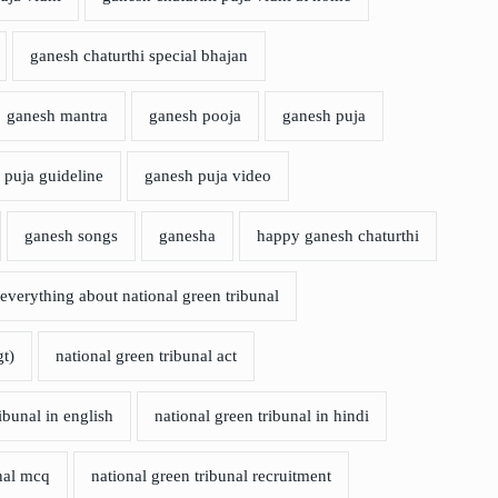
ganesh chaturthi special bhajan
ganesh mantra
ganesh pooja
ganesh puja
 puja guideline
ganesh puja video
ganesh songs
ganesha
happy ganesh chaturthi
verything about national green tribunal
gt)
national green tribunal act
ibunal in english
national green tribunal in hindi
unal mcq
national green tribunal recruitment