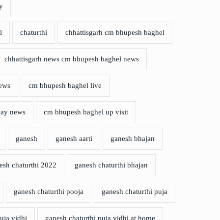
y
l
chaturthi
chhattisgarh cm bhupesh baghel
chhattisgarh news cm bhupesh baghel news
news
cm bhupesh baghel live
day news
cm bhupesh baghel up visit
ganesh
ganesh aarti
ganesh bhajan
esh chaturthi 2022
ganesh chaturthi bhajan
ganesh chaturthi pooja
ganesh chaturthi puja
uja vidhi
ganesh chaturthi puja vidhi at home